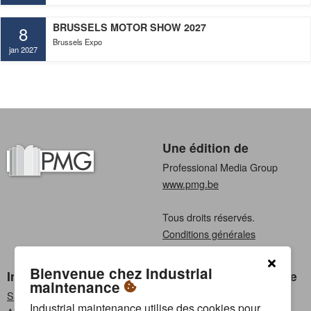
BRUSSELS MOTOR SHOW 2027
8
Brussels Expo
jan 2027
Une édition de
Professional Media Group
www.pmg.be
Tous droits réservés.
Conditions générales
Privacy
Bienvenue chez Industrial
Industrial maintenance
Choisissez une langue
maintenance
S'abonner
Néerlandais
Industrial maintenance utilise des cookies pour