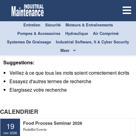
Entretien
Sécurité
Moteurs & Entraînements
ÉVÉNEMENTS
Pompes & Accessoires
Hydraulique
Air Comprimé
Systemes De Graissage
Industrial Software, It & Cyber Security
Votre recherche n'a donné aucun résultat
Meer
Suggestions:
Veillez à ce que tous les mots soient correctement écrits
Essayez d'autres termes de recherche
Elargissez votre recherche
CALENDRIER
Food Process Seminar 2026
19
RodeBol Events
nov 2026