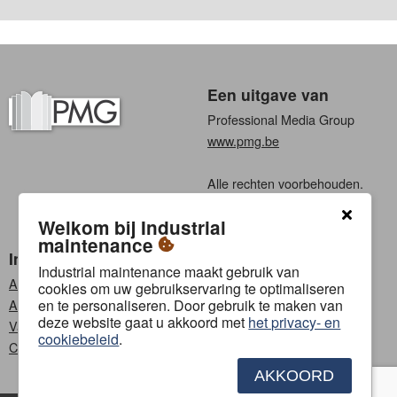
Een uitgave van
Professional Media Group
www.pmg.be
Alle rechten voorbehouden.
Algemene voorwaarden
Welkom bij Industrial
Privacy
maintenance
Industrial maintenance
Kies een taal
Industrial maintenance maakt gebruik van
Abonneren
Nederlands
cookies om uw gebruikservaring te optimaliseren
en te personaliseren. Door gebruik te maken van
Adverteren
Frans
deze website gaat u akkoord met
het privacy- en
Vacatures
cookiebeleid
.
Contact
AKKOORD