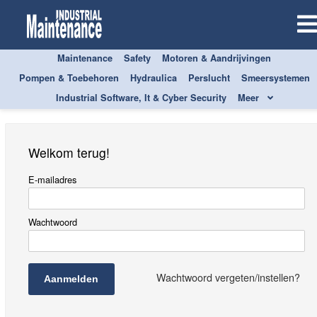
Maintenance
Safety
Motoren & Aandrijvingen
Aanmelden
Pompen & Toebehoren
Hydraulica
Perslucht
Smeersystemen
Industrial Software, It & Cyber Security
Meer
Welkom terug!
E-mailadres
Wachtwoord
Wachtwoord vergeten/instellen?
Aanmelden