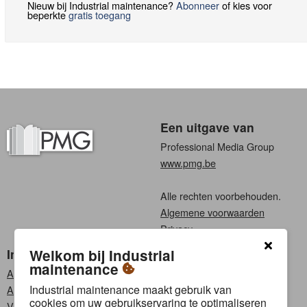
Nieuw bij Industrial maintenance?
Abonneer
of kies voor
beperkte
gratis toegang
Een uitgave van
Professional Media Group
www.pmg.be
Alle rechten voorbehouden.
Algemene voorwaarden
Privacy
Industrial maintenance
Kies een taal
Welkom bij Industrial
maintenance
Abonneren
Nederlands
Industrial maintenance maakt gebruik van
Adverteren
Frans
cookies om uw gebruikservaring te optimaliseren
Vacatures