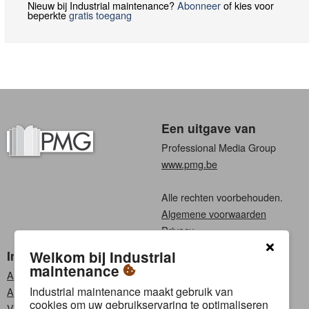
Nieuw bij Industrial maintenance?
Abonneer
of kies voor
beperkte
gratis toegang
Een uitgave van
Professional Media Group
www.pmg.be
Alle rechten voorbehouden.
Algemene voorwaarden
Privacy
Industrial maintenance
Kies een taal
Welkom bij Industrial
maintenance
Abonneren
Nederlands
Industrial maintenance maakt gebruik van
Adverteren
Frans
cookies om uw gebruikservaring te optimaliseren
Vacatures