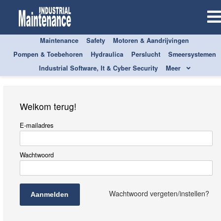
Maintenance
Safety
Motoren & Aandrijvingen
Aanmelden
Pompen & Toebehoren
Hydraulica
Perslucht
Smeersystemen
Industrial Software, It & Cyber Security
Meer
Welkom terug!
E-mailadres
Wachtwoord
Wachtwoord vergeten/instellen?
Aanmelden