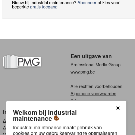
Nieuw bij Industrial maintenance?
Abonneer
of kies voor
beperkte
gratis toegang
Een uitgave van
Professional Media Group
www.pmg.be
Alle rechten voorbehouden.
Algemene voorwaarden
Privacy
Industrial maintenance
Kies een taal
Welkom bij Industrial
maintenance
Abonneren
Nederlands
Industrial maintenance maakt gebruik van
Adverteren
Frans
cookies om uw gebruikservaring te optimaliseren
Vacatures