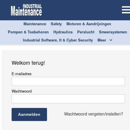
Maintenance
Safety
Motoren & Aandrijvingen
Aanmelden
Pompen & Toebehoren
Hydraulica
Perslucht
Smeersystemen
Industrial Software, It & Cyber Security
Meer
Welkom terug!
E-mailadres
Wachtwoord
Wachtwoord vergeten/instellen?
Aanmelden