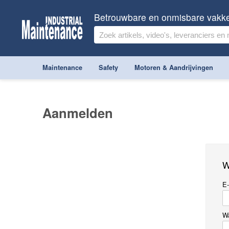
Betrouwbare en onmisbare vakk
Maintenance
Safety
Motoren & Aandrijvingen
Aanmelden
W
E-
W