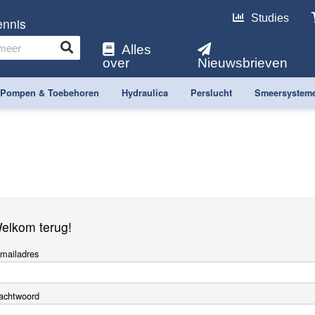
Studies
ennis
Alles
over
Nieuwsbrieven
Pompen & Toebehoren
Hydraulica
Perslucht
Smeersystem
elkom terug!
mailadres
achtwoord