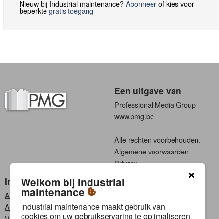
Nieuw bij Industrial maintenance?
Abonneer
of kies voor
beperkte
gratis toegang
Een uitgave van
Professional Media Group
www.pmg.be
Alle rechten voorbehouden.
Algemene voorwaarden
Privacy
Industrial maintenance
Kies een taal
Welkom bij Industrial
maintenance
Abonneren
Nederlands
Industrial maintenance maakt gebruik van
Adverteren
Frans
cookies om uw gebruikservaring te optimaliseren
Vacatures