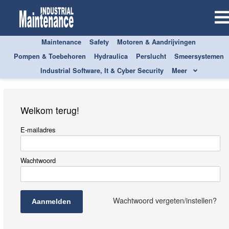
Maintenance
Safety
Motoren & Aandrijvingen
Aanmelden
Pompen & Toebehoren
Hydraulica
Perslucht
Smeersystemen
Industrial Software, It & Cyber Security
Meer
Welkom terug!
E-mailadres
Wachtwoord
Wachtwoord vergeten/instellen?
Aanmelden